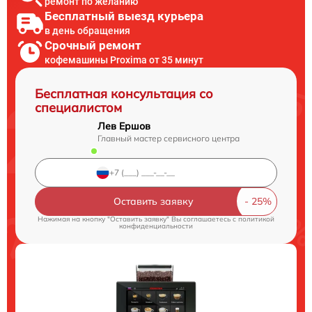
ремонт по желанию
Бесплатный выезд курьера
в день обращения
Срочный ремонт
кофемашины Proxima от 35 минут
Бесплатная консультация со
специалистом
Лев Ершов
Главный мастер сервисного центра
Оставить заявку
Нажимая на кнопку "Оставить заявку" Вы соглашаетесь c
политикой
конфиденциальности